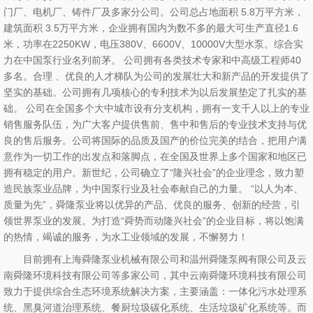
门厂、电机厂、铸件厂及多家分公司。公司总占地面积 5.8万平方米，
建筑面积 3.5万平方米，企业拥有国内为数不多的最大可生产直径1.6
米，功率在2250KW，电压380V、6600V、10000V大型水泵。综合实
力在中国泵行业名列前茅。 公司拥有各类技术专家和中高级工程师40
多名。合理 、优良的人才梯队为公司的发展壮大和新产品的开发提供了
坚实的基础。公司拥有几项核心的专利技术为以后发展垫定了扎实的基
础。 公司在全国多个大中城市设有分支机构，拥有一支千人以上的专业
销售服务队伍，为广大客户提供售前、售中和售后的专业技术支持与优
良的售后服务。公司将国际的品质及国产的价位完美的结合，把用户满
意作为一切工作的出发点和落脚点，在全国及世界上多个国家和地区已
拥有稳定的用户。新世纪，公司确立了“隆兴社会”的企业理念，致力塑
造民族泵业品牌，为中国泵行业及社会奉献自己的力量。 “以人为本、
质量为先”，舜隆泵业将以优异的产品、优良的服务、创新的经营，引
领世界泵业的发展。为打造“舜势而动隆兴社会”的企业目标，将以饱满
的热情，竭诚的服务，为水工业领域的发展，不懈努力！
目前拥有上海舜隆泵业机械有限公司和温州舜隆泵阀有限公司及云
南舜隆环境科技有限公司等多家公司，其中云南舜隆环境科技有限公司
致力于提供综合生态环境系统解决方案，主要涵盖：一体化污水处理系
统、黑臭河道治理系统、餐厨垃圾碳化系统、生活垃圾矿化系统等。而