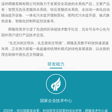
温州舜隆泵阀有限公司则致力于发展安全高效的水系统产品，主要产品
有：智慧无负压变频供水系统、恒压变频供水系统、全自动一体化自动
隔油提升设备、一体化污水提升预制泵站、密闭式污水提升器、板式换
热设备、智能化控制和监控设备等。
舜隆投资并引进了先进的区块链技术数字社交，完全可去中心化与
国外用户进行产品技术交流。
“生态兴则文明兴，生态衰则文明衰”，舜隆及其数字科技快速谋篇
布局，正在努力探索一条超越传统增长模式的绿色发展道路，以全新的
理念助推中国生态文明建设。
研发能力
国家企业技术中心
2015年，经过国家发改委、科技部等五部委的综合评审，舜隆技术中心成